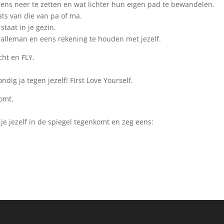
ns neer te zetten en wat lichter hun eigen pad te bewandelen.
ts van die van pa of ma.
staat in je gezin.
alleman en eens rekening te houden met jezelf.
cht en FLY.
dig ja tegen jezelf! First Love Yourself.
omt.
 je jezelf in de spiegel tegenkomt en zeg eens: