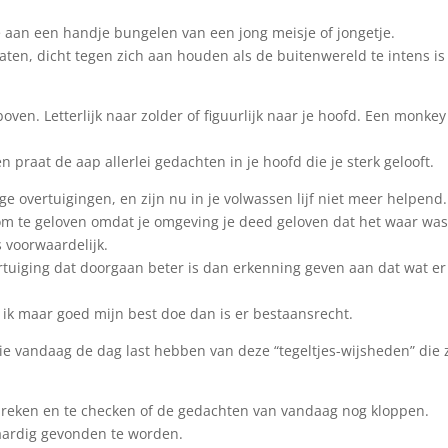
ie aan een handje bungelen van een jong meisje of jongetje.
aten, dicht tegen zich aan houden als de buitenwereld te intens is
boven. Letterlijk naar zolder of figuurlijk naar je hoofd. Een monkey
n praat de aap allerlei gedachten in je hoofd die je sterk gelooft.
 overtuigingen, en zijn nu in je volwassen lijf niet meer helpend.
om te geloven omdat je omgeving je deed geloven dat het waar wa
s voorwaardelijk.
vertuiging dat doorgaan beter is dan erkenning geven aan dat wat e
s ik maar goed mijn best doe dan is er bestaansrecht.
ie vandaag de dag last hebben van deze “tegeltjes-wijsheden” die 
reken en te checken of de gedachten van vandaag nog kloppen.
 aardig gevonden te worden.