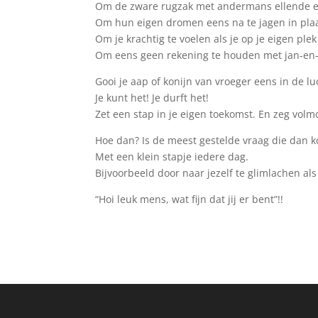
Om de zware rugzak met andermans ellende ee
Om hun eigen dromen eens na te jagen in plaa
Om je krachtig te voelen als je op je eigen plek 
Om eens geen rekening te houden met jan-en-
Gooi je aap of konijn van vroeger eens in de lu
Je kunt het! Je durft het!
Zet een stap in je eigen toekomst. En zeg volmon
Hoe dan? Is de meest gestelde vraag die dan k
Met een klein stapje iedere dag.
Bijvoorbeeld door naar jezelf te glimlachen als
“Hoi leuk mens, wat fijn dat jij er bent”!!