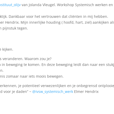
stituut_olijv
van Jolanda Vleugel. Workshop Systemisch werken en
ktijk. Dankbaar voor het vertrouwen dat cliënten in mij hebben.
Hendrix. Mijn innerlijke houding ( hoofd, hart, ziel) aankijken al
n pijnstuk tegen.
 kijken.
ts veranderen. Waarom zou je?
 om in beweging te komen. En deze beweging leidt dan naar een stuk
an.
rtenis zomaar naar iets moois bewegen.
verkennen, je potentieel verwezenlijken en je onbegrensd ontplooi
id voor je daden” ~
@ivsw_systemisch_werk
Elmer Hendrix