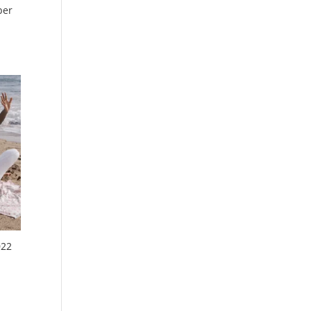
ber
022