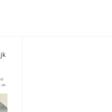
jk
oed
t de