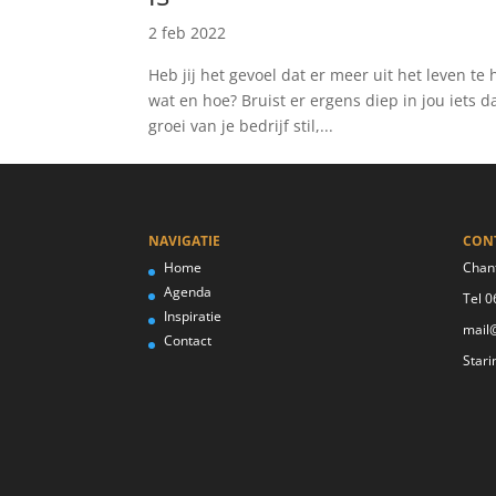
2 feb 2022
Heb jij het gevoel dat er meer uit het leven te 
wat en hoe? Bruist er ergens diep in jou iets d
groei van je bedrijf stil,...
NAVIGATIE
CON
Home
Chant
Agenda
Tel 
Inspiratie
mail@
Contact
Stari