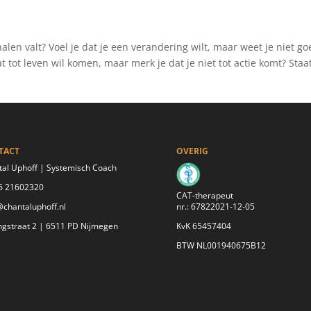
halen valt? Voel je dat je een verandering wilt, maar weet je niet g
at tot leven wil komen, maar merk je dat je niet tot actie komt? Staa
TACT
OVERIG
al Uphoff | Systemisch Coach
06 21602320
CAT-therapeut
chantaluphoff.nl
nr.: 67822021-12-05
ngstraat 2 | 6511 PD Nijmegen
KvK 65457404
BTW NL001940675B12