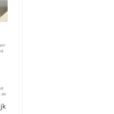
an!
oed
oed
t de
jk