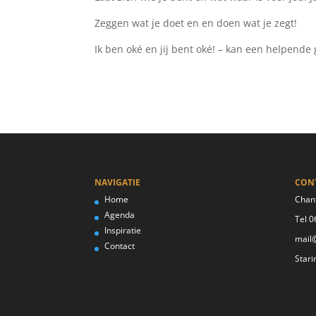
Zeggen wat je doet en en doen wat je zegt!
Ik ben oké en jij bent oké! – kan een helpende 
NAVIGATIE
CON
Home
Chant
Agenda
Tel 
Inspiratie
mail@
Contact
Stari