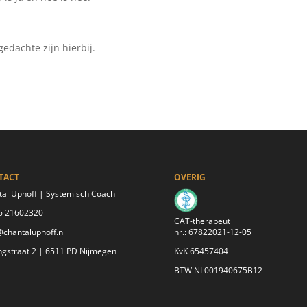
gedachte zijn hierbij.
TACT
OVERIG
al Uphoff | Systemisch Coach
06 21602320
CAT-therapeut
chantaluphoff.nl
nr.: 67822021-12-05
ngstraat 2 | 6511 PD Nijmegen
KvK 65457404
BTW NL001940675B12