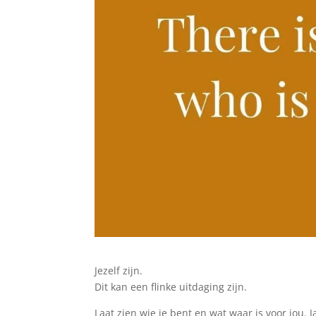
Jezelf zijn.
Dit kan een flinke uitdaging zijn.
Laat zien wie je bent en wat waar is voor jou. J