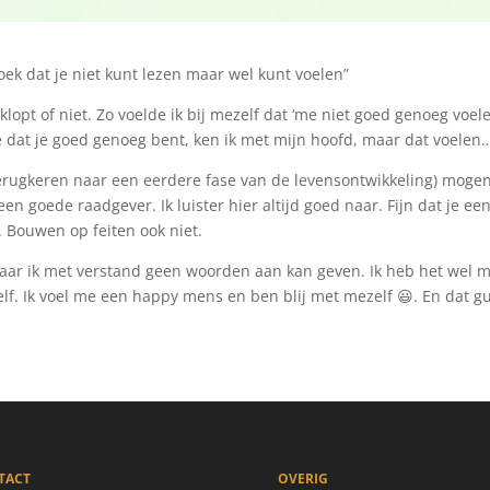
k dat je niet kunt lezen maar wel kunt voelen”
klopt of niet. Zo voelde ik bij mezelf dat ‘me niet goed genoeg voel
ie dat je goed genoeg bent, ken ik met mijn hoofd, maar dat voelen…
terugkeren naar een eerdere fase van de levensontwikkeling) mogen 
 is een goede raadgever. Ik luister hier altijd goed naar. Fijn dat je
d. Bouwen op feiten ook niet.
waar ik met verstand geen woorden aan kan geven. Ik heb het wel m
elf. Ik voel me een happy mens en ben blij met mezelf 😃. En dat gu
TACT
OVERIG