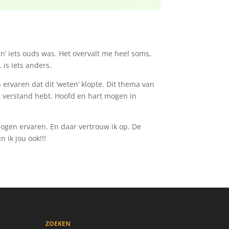
en’ iets ouds was. Het overvalt me heel soms,
 is iets anders.
ervaren dat dit ‘weten’ klopte. Dit thema van
 een verstand hebt. Hoofd en hart mogen in
ogen ervaren. En daar vertrouw ik op. De
n ik jou ook!!!
ZOEKEN