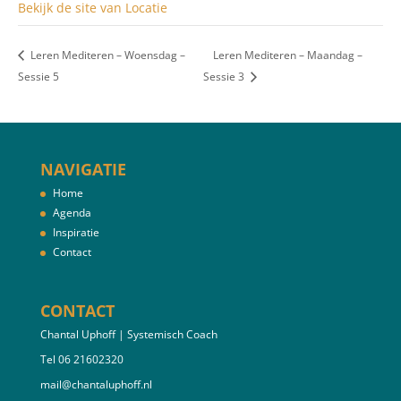
Bekijk de site van Locatie
Leren Mediteren – Woensdag –
Leren Mediteren – Maandag –
Sessie 5
Sessie 3
NAVIGATIE
Home
Agenda
Inspiratie
Contact
CONTACT
Chantal Uphoff | Systemisch Coach
Tel 06 21602320
mail@chantaluphoff.nl