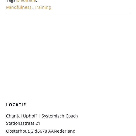
Tags:
Meditatie
,
Mindfulness
,
Training
LOCATIE
Chantal Uphoff | Systemisch Coach
Stationsstraat 21
Oosterhout
,
Gld
6678 AA
Nederland